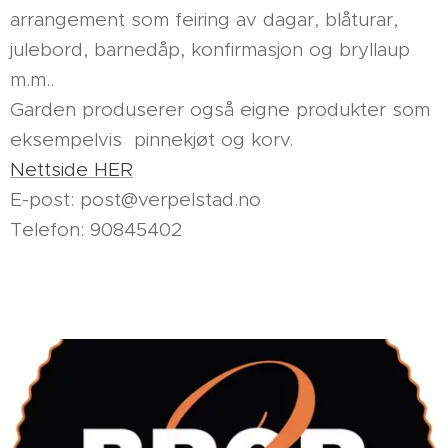
arrangement som feiring av dagar, blåturar,
julebord, barnedåp, konfirmasjon og bryllaup
m.m..
Garden produserer også eigne produkter som
eksempelvis pinnekjøt og korv.
Nettside HER
E-post: post@verpelstad.no
Telefon: 90845402