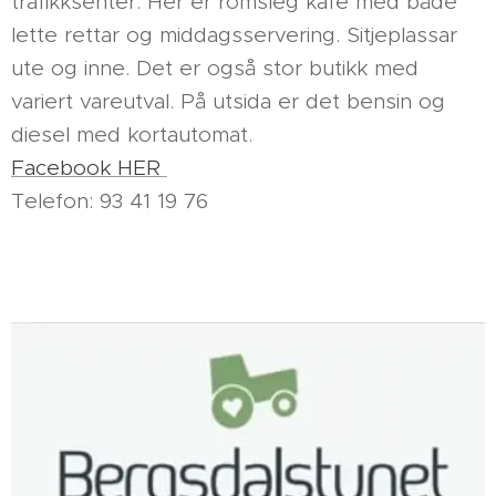
trafikksenter. Her er romsleg kafè med både
lette rettar og middagsservering. Sitjeplassar
ute og inne. Det er også stor butikk med
variert vareutval. På utsida er det bensin og
diesel med kortautomat.
Facebook HER
Telefon: 93 41 19 76